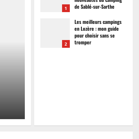
de Sablé-sur-Sarthe
1
7 avril 2026
0
Les meilleurs campings
en Lozère : mon guide
pour choisir sans se
tromper
2
26 mars 2026
0
Actualités
Les meilleurs campings
mon guide pour choisir
tromper
Anthony Campos
26 mars 2026
0