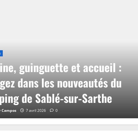
s
ine, guinguette et accueil :
gez dans les nouveautés du
ing de Sablé-sur-Sarthe
y Campos
7 avril 2026
0