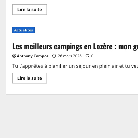
En
Lire la suite
savoir
plus
sur
Piscine,
Actualités
guinguette
et
accueil
Les meilleurs campings en Lozère : mon g
:
plongez
dans
Anthony Campos
26 mars 2026
0
les
nouveautés
du
Tu t’apprêtes à planifier un séjour en plein air et tu ve
camping
de
En
Lire la suite
Sablé-
savoir
sur-
plus
Sarthe
sur
Les
meilleurs
campings
en
Lozère
:
mon
guide
pour
choisir