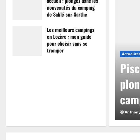
accueil : plongez dans les
nouveautés du camping
de Sablé-sur-Sarthe
7 avril 2026
0
Les meilleurs campings
en Lozère : mon guide
pour choisir sans se
tromper
Actualité
26 mars 2026
0
mpings en Lozère :
Pisc
hoisir sans se
plon
camp
0
Anthon