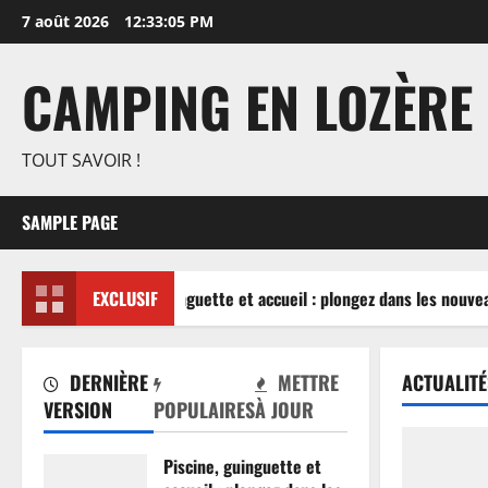
Aller
7 août 2026
12:33:06 PM
au
contenu
CAMPING EN LOZÈRE
TOUT SAVOIR !
SAMPLE PAGE
Piscine, guinguette et accueil : plongez dans les nouvea
EXCLUSIF
DERNIÈRE
METTRE
ACTUALITÉ
VERSION
POPULAIRES
À JOUR
Piscine, guinguette et