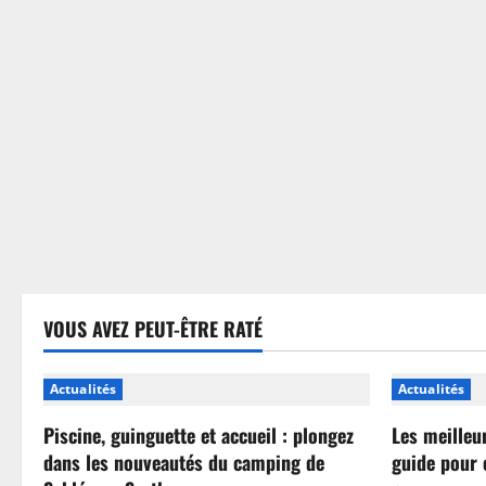
sans
se
tromper
VOUS AVEZ PEUT-ÊTRE RATÉ
Actualités
Actualités
Piscine, guinguette et accueil : plongez
Les meilleu
dans les nouveautés du camping de
guide pour 