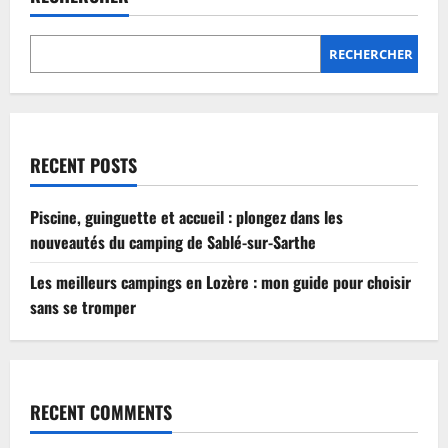
Lozère
:
mon
guide
RECHERCHER
pour
choisir
sans
se
tromper
RECENT POSTS
Piscine, guinguette et accueil : plongez dans les
nouveautés du camping de Sablé-sur-Sarthe
Les meilleurs campings en Lozère : mon guide pour choisir
sans se tromper
RECENT COMMENTS