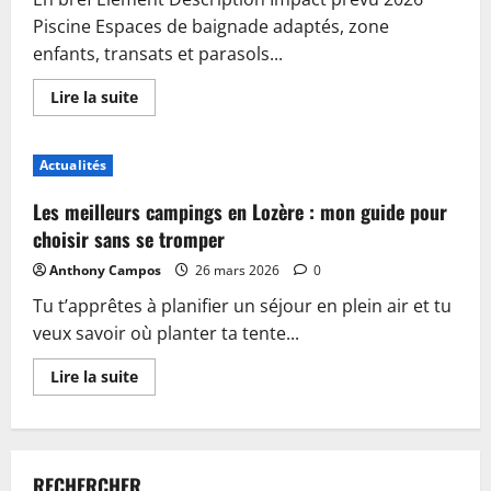
Piscine Espaces de baignade adaptés, zone
enfants, transats et parasols...
En
Lire la suite
savoir
plus
sur
Piscine,
Actualités
guinguette
et
accueil
Les meilleurs campings en Lozère : mon guide pour
:
plongez
choisir sans se tromper
dans
les
Anthony Campos
26 mars 2026
0
nouveautés
du
Tu t’apprêtes à planifier un séjour en plein air et tu
camping
de
veux savoir où planter ta tente...
Sablé-
sur-
Sarthe
En
Lire la suite
savoir
plus
sur
Les
meilleurs
campings
RECHERCHER
en