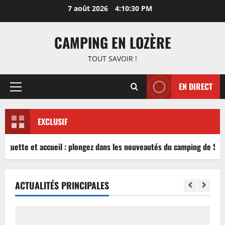
Aller
7 août 2026
4:10:30 PM
au
contenu
CAMPING EN LOZÈRE
TOUT SAVOIR !
EN DIRECT
Menu
principal
EXCLUSIF
inguette et accueil : plongez dans les nouveautés du camping de Sabl
ACTUALITÉS PRINCIPALES