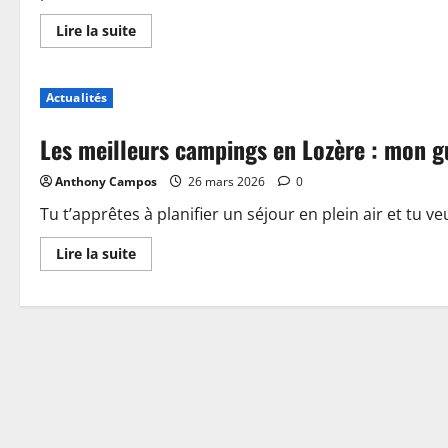
En
Lire la suite
savoir
plus
sur
Piscine,
Actualités
guinguette
et
accueil
Les meilleurs campings en Lozère : mon g
:
plongez
dans
Anthony Campos
26 mars 2026
0
les
nouveautés
du
Tu t’apprêtes à planifier un séjour en plein air et tu ve
camping
de
En
Lire la suite
Sablé-
savoir
sur-
plus
Sarthe
sur
Les
meilleurs
campings
en
Lozère
:
mon
guide
pour
choisir