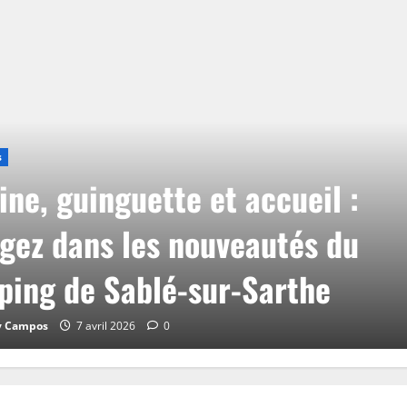
s
ine, guinguette et accueil :
gez dans les nouveautés du
ing de Sablé-sur-Sarthe
y Campos
7 avril 2026
0