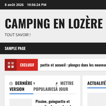
Aller
8 août 2026
10:56:25 PM
au
contenu
CAMPING EN LOZÈRE
TOUT SAVOIR !
SAMPLE PAGE
Piscine, guinguette et accueil : plongez dans les nouveau
EXCLUSIF
DERNIÈRE
METTRE
ACTUALITÉ
VERSION
POPULAIRES
À JOUR
Piscine, guinguette et