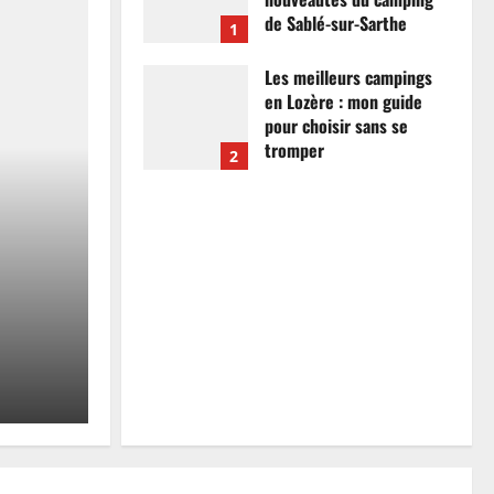
de Sablé-sur-Sarthe
1
7 avril 2026
0
Les meilleurs campings
en Lozère : mon guide
pour choisir sans se
tromper
2
26 mars 2026
0
Actualités
Les meilleurs campings
mon guide pour choisir
tromper
Anthony Campos
26 mars 2026
0