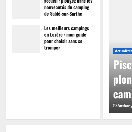
accueil : plongez dans les
nouveautés du camping
de Sablé-sur-Sarthe
7 avril 2026
0
Les meilleurs campings
en Lozère : mon guide
pour choisir sans se
tromper
Actualité
26 mars 2026
0
mpings en Lozère :
Pisc
hoisir sans se
plon
camp
0
Anthon