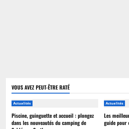
sans
se
tromper
VOUS AVEZ PEUT-ÊTRE RATÉ
Actualités
Actualités
Piscine, guinguette et accueil : plongez
Les meilleu
dans les nouveautés du camping de
guide pour 