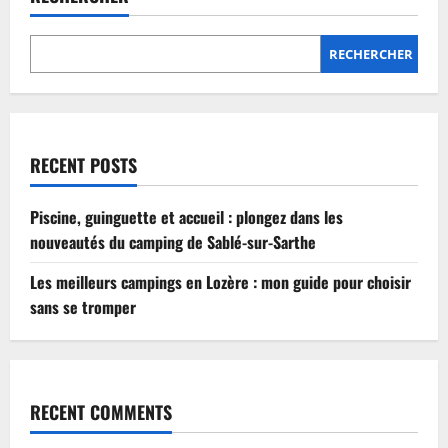
Lozère
:
mon
guide
RECHERCHER
pour
choisir
sans
se
tromper
RECENT POSTS
Piscine, guinguette et accueil : plongez dans les
nouveautés du camping de Sablé-sur-Sarthe
Les meilleurs campings en Lozère : mon guide pour choisir
sans se tromper
RECENT COMMENTS