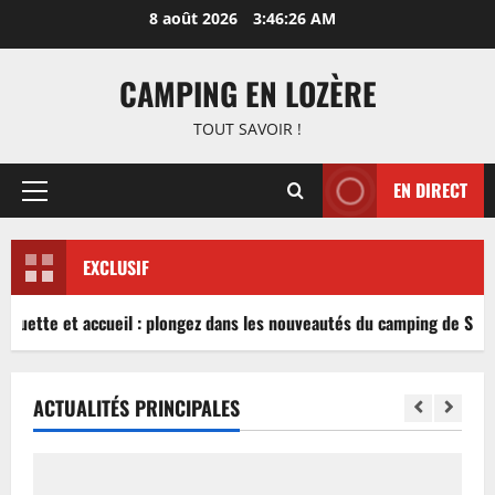
Aller
8 août 2026
3:46:27 AM
au
contenu
CAMPING EN LOZÈRE
TOUT SAVOIR !
EN DIRECT
Menu
principal
EXCLUSIF
nguette et accueil : plongez dans les nouveautés du camping de Sabl
ACTUALITÉS PRINCIPALES