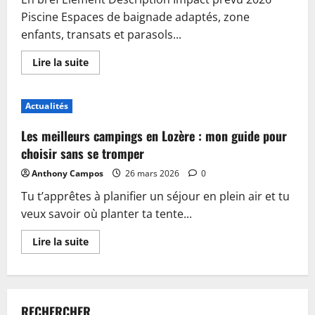
Piscine Espaces de baignade adaptés, zone
enfants, transats et parasols...
En
Lire la suite
savoir
plus
sur
Piscine,
Actualités
guinguette
et
accueil
Les meilleurs campings en Lozère : mon guide pour
:
plongez
choisir sans se tromper
dans
les
Anthony Campos
26 mars 2026
0
nouveautés
du
Tu t’apprêtes à planifier un séjour en plein air et tu
camping
de
veux savoir où planter ta tente...
Sablé-
sur-
Sarthe
En
Lire la suite
savoir
plus
sur
Les
meilleurs
campings
RECHERCHER
en