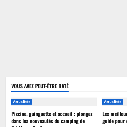
sans
se
tromper
VOUS AVEZ PEUT-ÊTRE RATÉ
Actualités
Actualités
Piscine, guinguette et accueil : plongez
Les meilleu
dans les nouveautés du camping de
guide pour 