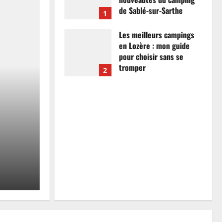
de Sablé-sur-Sarthe
1
7 avril 2026
0
Les meilleurs campings
en Lozère : mon guide
pour choisir sans se
tromper
2
26 mars 2026
0
Actualités
Les meilleurs campings
mon guide pour choisir
tromper
Anthony Campos
26 mars 2026
0