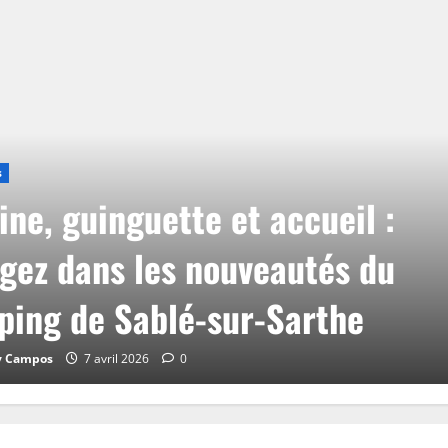
s
ine, guinguette et accueil :
gez dans les nouveautés du
ing de Sablé-sur-Sarthe
y Campos
7 avril 2026
0