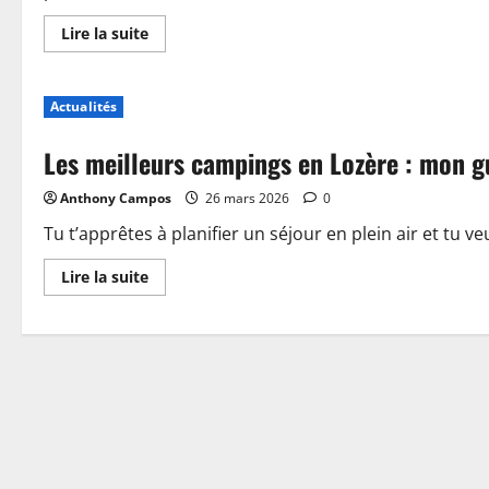
En
Lire la suite
savoir
plus
sur
Piscine,
Actualités
guinguette
et
accueil
Les meilleurs campings en Lozère : mon g
:
plongez
dans
Anthony Campos
26 mars 2026
0
les
nouveautés
du
Tu t’apprêtes à planifier un séjour en plein air et tu ve
camping
de
En
Lire la suite
Sablé-
savoir
sur-
plus
Sarthe
sur
Les
meilleurs
campings
en
Lozère
:
mon
guide
pour
choisir