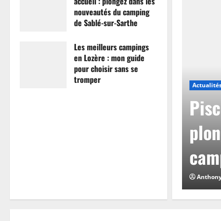
accueil : plongez dans les
nouveautés du camping
de Sablé-sur-Sarthe
7 avril 2026
0
Les meilleurs campings
en Lozère : mon guide
pour choisir sans se
tromper
Actualité
26 mars 2026
0
mpings en Lozère :
Pisc
hoisir sans se
plon
camp
0
Anthon