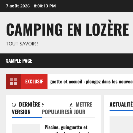
Aller
7 août 2026
8:00:14 PM
au
contenu
CAMPING EN LOZÈRE
TOUT SAVOIR !
SAMPLE PAGE
Piscine, guinguette et accueil : plongez dans les nouveau
EXCLUSIF
DERNIÈRE
METTRE
ACTUALITÉ
VERSION
POPULAIRES
À JOUR
Piscine, guinguette et