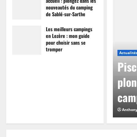
accueil : plongez dans les
nouveautés du camping
de Sablé-sur-Sarthe
7 avril 2026
0
Les meilleurs campings
en Lozère : mon guide
pour choisir sans se
tromper
Actualité
26 mars 2026
0
mpings en Lozère :
Pisc
hoisir sans se
plon
camp
0
Anthon