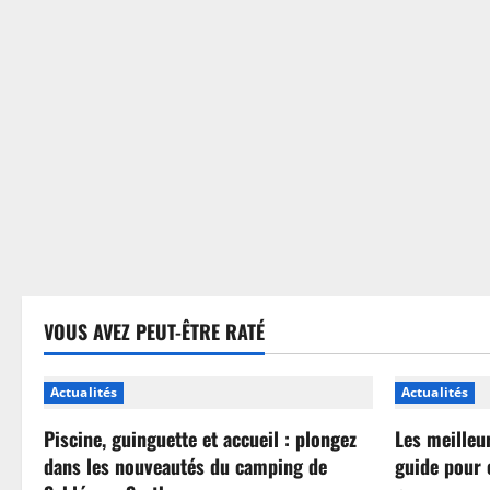
sans
se
tromper
VOUS AVEZ PEUT-ÊTRE RATÉ
Actualités
Actualités
Piscine, guinguette et accueil : plongez
Les meilleu
dans les nouveautés du camping de
guide pour 