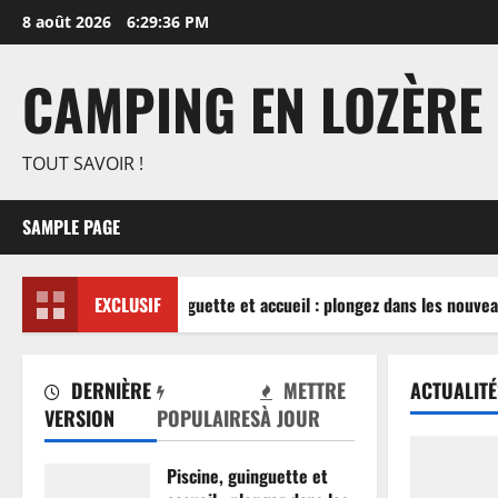
Aller
8 août 2026
6:29:37 PM
au
contenu
CAMPING EN LOZÈRE
TOUT SAVOIR !
SAMPLE PAGE
Piscine, guinguette et accueil : plongez dans les nouveau
EXCLUSIF
DERNIÈRE
METTRE
ACTUALITÉ
VERSION
POPULAIRES
À JOUR
Piscine, guinguette et