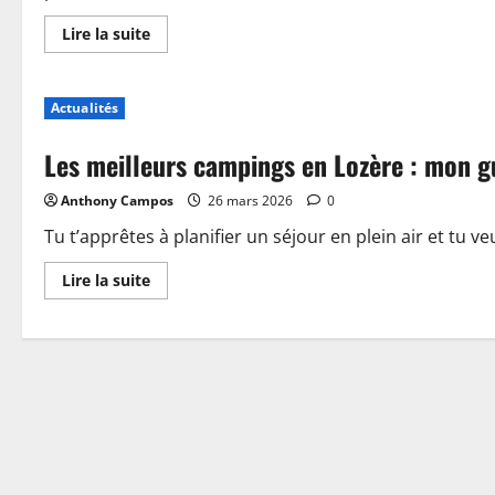
En
Lire la suite
savoir
plus
sur
Piscine,
Actualités
guinguette
et
accueil
Les meilleurs campings en Lozère : mon g
:
plongez
dans
Anthony Campos
26 mars 2026
0
les
nouveautés
du
Tu t’apprêtes à planifier un séjour en plein air et tu ve
camping
de
En
Lire la suite
Sablé-
savoir
sur-
plus
Sarthe
sur
Les
meilleurs
campings
en
Lozère
:
mon
guide
pour
choisir