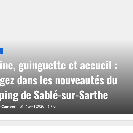
s
ine, guinguette et accueil :
gez dans les nouveautés du
ing de Sablé-sur-Sarthe
y Campos
7 avril 2026
0