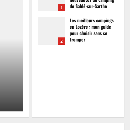
de Sablé-sur-Sarthe
1
7 avril 2026
0
Les meilleurs campings
en Lozère : mon guide
pour choisir sans se
tromper
2
26 mars 2026
0
Actualités
Les meilleurs campings
mon guide pour choisir
tromper
Anthony Campos
26 mars 2026
0