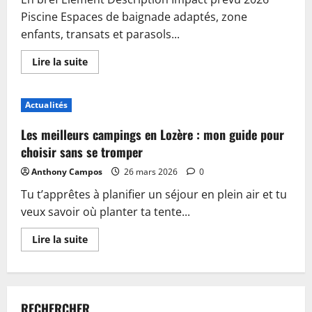
Piscine Espaces de baignade adaptés, zone
enfants, transats et parasols...
En
Lire la suite
savoir
plus
sur
Piscine,
Actualités
guinguette
et
accueil
Les meilleurs campings en Lozère : mon guide pour
:
plongez
choisir sans se tromper
dans
les
Anthony Campos
26 mars 2026
0
nouveautés
du
Tu t’apprêtes à planifier un séjour en plein air et tu
camping
de
veux savoir où planter ta tente...
Sablé-
sur-
Sarthe
En
Lire la suite
savoir
plus
sur
Les
meilleurs
campings
RECHERCHER
en