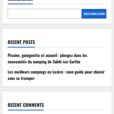
Lozère
:
mon
guide
RECHERCHER
pour
choisir
sans
se
tromper
RECENT POSTS
Piscine, guinguette et accueil : plongez dans les
nouveautés du camping de Sablé-sur-Sarthe
Les meilleurs campings en Lozère : mon guide pour choisir
sans se tromper
RECENT COMMENTS