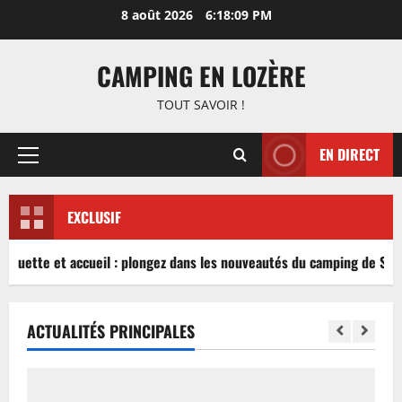
Aller
8 août 2026
6:18:09 PM
au
contenu
CAMPING EN LOZÈRE
TOUT SAVOIR !
EN DIRECT
Menu
principal
EXCLUSIF
inguette et accueil : plongez dans les nouveautés du camping de Sabl
ACTUALITÉS PRINCIPALES