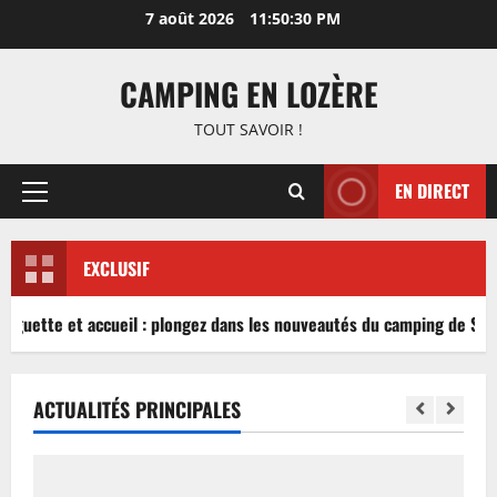
Aller
7 août 2026
11:50:30 PM
au
contenu
CAMPING EN LOZÈRE
TOUT SAVOIR !
EN DIRECT
Menu
principal
EXCLUSIF
inguette et accueil : plongez dans les nouveautés du camping de Sabl
ACTUALITÉS PRINCIPALES