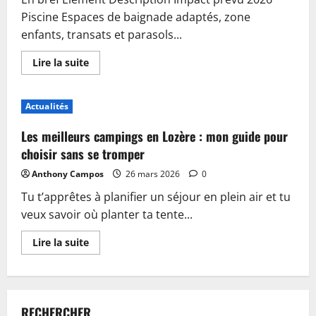
Piscine Espaces de baignade adaptés, zone
enfants, transats et parasols...
En
Lire la suite
savoir
plus
sur
Piscine,
Actualités
guinguette
et
accueil
Les meilleurs campings en Lozère : mon guide pour
:
plongez
choisir sans se tromper
dans
les
Anthony Campos
26 mars 2026
0
nouveautés
du
Tu t’apprêtes à planifier un séjour en plein air et tu
camping
de
veux savoir où planter ta tente...
Sablé-
sur-
Sarthe
En
Lire la suite
savoir
plus
sur
Les
meilleurs
campings
RECHERCHER
en