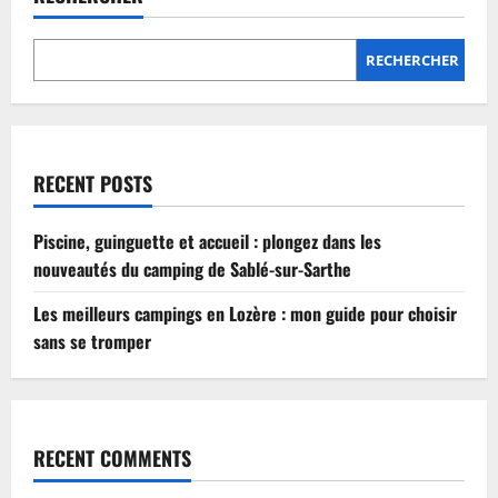
Lozère
:
mon
guide
RECHERCHER
pour
choisir
sans
se
tromper
RECENT POSTS
Piscine, guinguette et accueil : plongez dans les
nouveautés du camping de Sablé-sur-Sarthe
Les meilleurs campings en Lozère : mon guide pour choisir
sans se tromper
RECENT COMMENTS