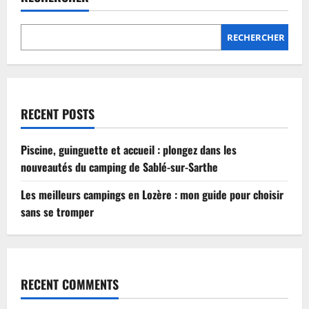
Lozère
:
mon
guide
RECHERCHER
pour
choisir
sans
se
tromper
RECENT POSTS
Piscine, guinguette et accueil : plongez dans les
nouveautés du camping de Sablé-sur-Sarthe
Les meilleurs campings en Lozère : mon guide pour choisir
sans se tromper
RECENT COMMENTS