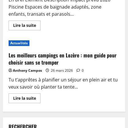
Piscine Espaces de baignade adaptés, zone
enfants, transats et parasols...
En
Lire la suite
savoir
plus
sur
Piscine,
Actualités
guinguette
et
accueil
Les meilleurs campings en Lozère : mon guide pour
:
plongez
choisir sans se tromper
dans
les
Anthony Campos
26 mars 2026
0
nouveautés
du
Tu t’apprêtes à planifier un séjour en plein air et tu
camping
de
veux savoir où planter ta tente...
Sablé-
sur-
Sarthe
En
Lire la suite
savoir
plus
sur
Les
meilleurs
campings
RECHERCHER
en