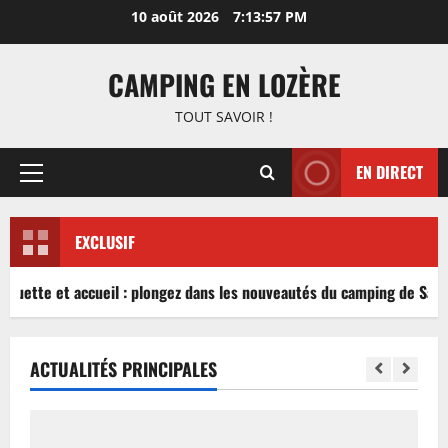
Aller
10 août 2026
7:13:57 PM
au
contenu
CAMPING EN LOZÈRE
TOUT SAVOIR !
EN DIRECT
Menu
principal
EXCLUSIF
nguette et accueil : plongez dans les nouveautés du camping de Sablé
ACTUALITÉS PRINCIPALES