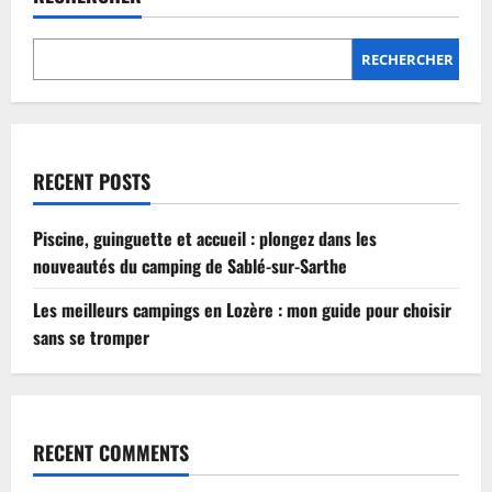
Lozère
:
mon
guide
RECHERCHER
pour
choisir
sans
se
tromper
RECENT POSTS
Piscine, guinguette et accueil : plongez dans les
nouveautés du camping de Sablé-sur-Sarthe
Les meilleurs campings en Lozère : mon guide pour choisir
sans se tromper
RECENT COMMENTS