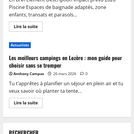
Piscine Espaces de baignade adaptés, zone
enfants, transats et parasols...
En
Lire la suite
savoir
plus
sur
Piscine,
Actualités
guinguette
et
accueil
Les meilleurs campings en Lozère : mon guide pour
:
plongez
choisir sans se tromper
dans
les
Anthony Campos
26 mars 2026
0
nouveautés
du
Tu t’apprêtes à planifier un séjour en plein air et tu
camping
de
veux savoir où planter ta tente...
Sablé-
sur-
Sarthe
En
Lire la suite
savoir
plus
sur
Les
meilleurs
campings
RECHERCHER
en