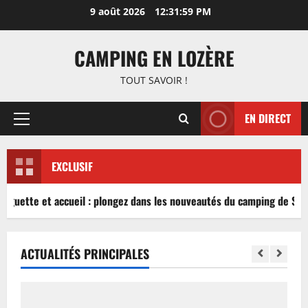
Aller
9 août 2026
12:31:59 PM
au
contenu
CAMPING EN LOZÈRE
TOUT SAVOIR !
EN DIRECT
Menu
principal
EXCLUSIF
inguette et accueil : plongez dans les nouveautés du camping de Sabl
ACTUALITÉS PRINCIPALES