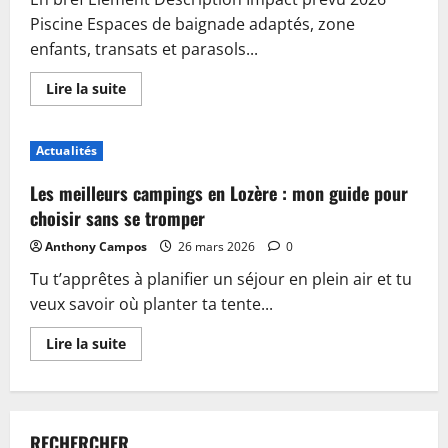
Piscine Espaces de baignade adaptés, zone
enfants, transats et parasols...
En
Lire la suite
savoir
plus
sur
Piscine,
Actualités
guinguette
et
accueil
Les meilleurs campings en Lozère : mon guide pour
:
plongez
choisir sans se tromper
dans
les
Anthony Campos
26 mars 2026
0
nouveautés
du
Tu t’apprêtes à planifier un séjour en plein air et tu
camping
de
veux savoir où planter ta tente...
Sablé-
sur-
Sarthe
En
Lire la suite
savoir
plus
sur
Les
meilleurs
campings
RECHERCHER
en