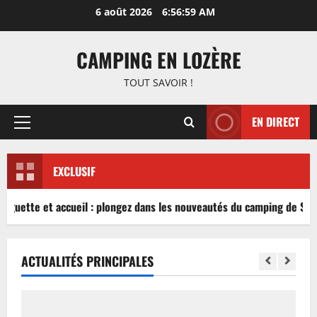
Aller
6 août 2026
6:56:59 AM
au
contenu
CAMPING EN LOZÈRE
TOUT SAVOIR !
EN DIRECT
Menu
principal
EXCLUSIF
inguette et accueil : plongez dans les nouveautés du camping de Sabl
ACTUALITÉS PRINCIPALES