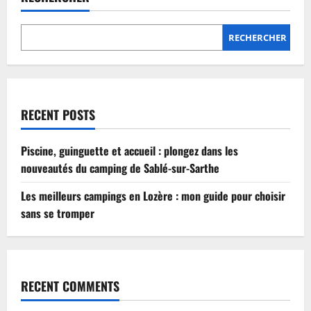
Lozère
:
mon
guide
RECHERCHER
pour
choisir
sans
se
tromper
RECENT POSTS
Piscine, guinguette et accueil : plongez dans les
nouveautés du camping de Sablé-sur-Sarthe
Les meilleurs campings en Lozère : mon guide pour choisir
sans se tromper
RECENT COMMENTS