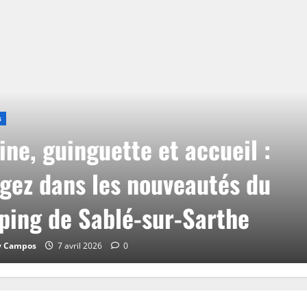
s
ine, guinguette et accueil :
gez dans les nouveautés du
ing de Sablé-sur-Sarthe
y Campos
7 avril 2026
0