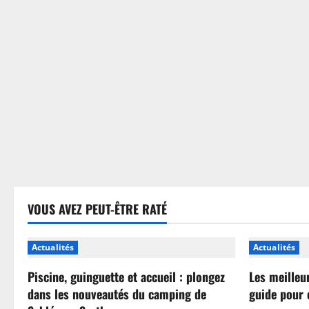
sans
se
tromper
VOUS AVEZ PEUT-ÊTRE RATÉ
Actualités
Actualités
Piscine, guinguette et accueil : plongez
Les meilleu
dans les nouveautés du camping de
guide pour 