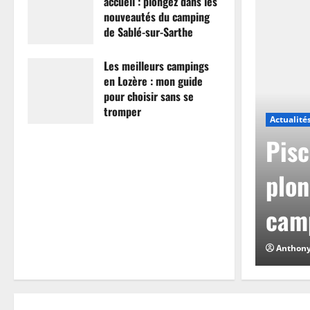
accueil : plongez dans les
nouveautés du camping
de Sablé-sur-Sarthe
7 avril 2026
0
Les meilleurs campings
en Lozère : mon guide
pour choisir sans se
tromper
Actualité
26 mars 2026
0
mpings en Lozère :
Pisc
hoisir sans se
plon
camp
0
Anthon