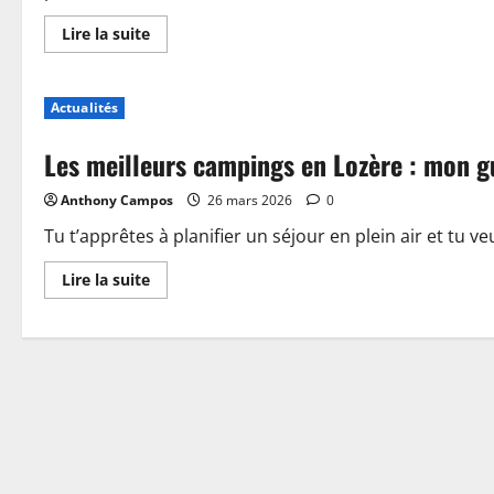
En
Lire la suite
savoir
plus
sur
Piscine,
Actualités
guinguette
et
accueil
Les meilleurs campings en Lozère : mon g
:
plongez
dans
Anthony Campos
26 mars 2026
0
les
nouveautés
du
Tu t’apprêtes à planifier un séjour en plein air et tu ve
camping
de
En
Lire la suite
Sablé-
savoir
sur-
plus
Sarthe
sur
Les
meilleurs
campings
en
Lozère
:
mon
guide
pour
choisir