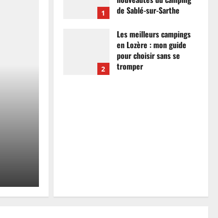
de Sablé-sur-Sarthe
1
7 avril 2026
0
Les meilleurs campings
en Lozère : mon guide
pour choisir sans se
tromper
2
26 mars 2026
0
Actualités
Les meilleurs campings
mon guide pour choisir
tromper
Anthony Campos
26 mars 2026
0