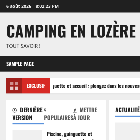
Aller
6 août 2026
8:02:23 PM
au
contenu
CAMPING EN LOZÈRE
TOUT SAVOIR !
SAMPLE PAGE
Piscine, guinguette et accueil : plongez dans les nouveau
EXCLUSIF
DERNIÈRE
METTRE
ACTUALITÉ
VERSION
POPULAIRES
À JOUR
Piscine, guinguette et