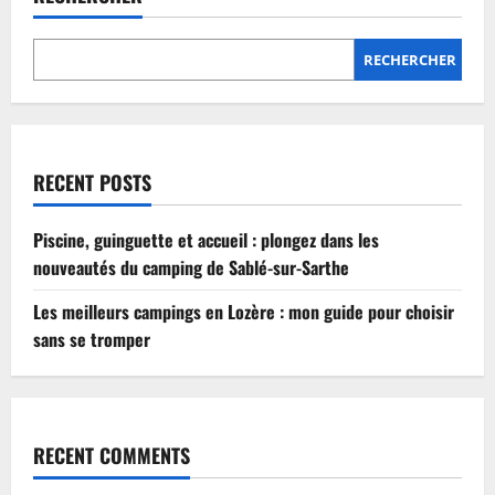
Lozère
:
mon
guide
RECHERCHER
pour
choisir
sans
se
tromper
RECENT POSTS
Piscine, guinguette et accueil : plongez dans les
nouveautés du camping de Sablé-sur-Sarthe
Les meilleurs campings en Lozère : mon guide pour choisir
sans se tromper
RECENT COMMENTS