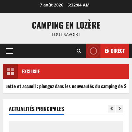
Aller
7 août 2026
5:32:04 AM
au
contenu
CAMPING EN LOZÈRE
TOUT SAVOIR !
EN DIRECT
Menu
principal
EXCLUSIF
nguette et accueil : plongez dans les nouveautés du camping de Sabl
ACTUALITÉS PRINCIPALES