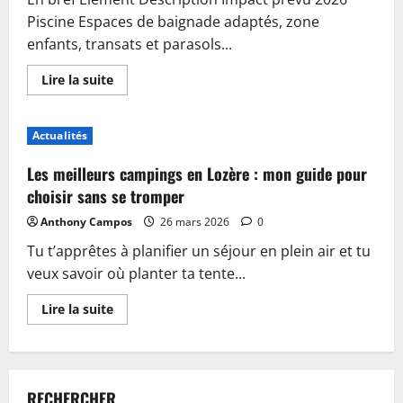
Piscine Espaces de baignade adaptés, zone
enfants, transats et parasols...
En
Lire la suite
savoir
plus
sur
Piscine,
Actualités
guinguette
et
accueil
Les meilleurs campings en Lozère : mon guide pour
:
plongez
choisir sans se tromper
dans
les
Anthony Campos
26 mars 2026
0
nouveautés
du
Tu t’apprêtes à planifier un séjour en plein air et tu
camping
de
veux savoir où planter ta tente...
Sablé-
sur-
Sarthe
En
Lire la suite
savoir
plus
sur
Les
meilleurs
campings
RECHERCHER
en