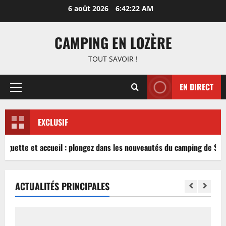
Aller
6 août 2026
6:42:22 AM
au
contenu
CAMPING EN LOZÈRE
TOUT SAVOIR !
EN DIRECT
Menu
principal
EXCLUSIF
inguette et accueil : plongez dans les nouveautés du camping de Sabl
ACTUALITÉS PRINCIPALES