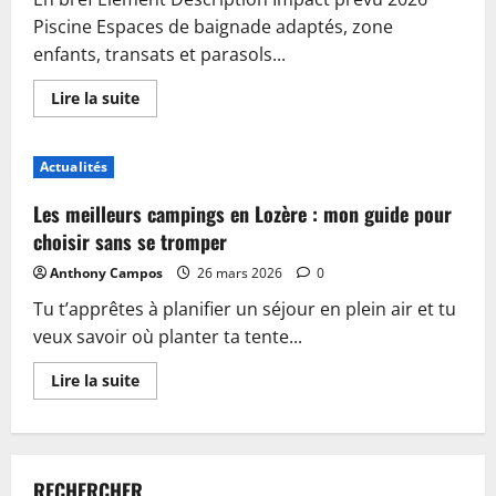
Piscine Espaces de baignade adaptés, zone
enfants, transats et parasols...
En
Lire la suite
savoir
plus
sur
Piscine,
Actualités
guinguette
et
accueil
Les meilleurs campings en Lozère : mon guide pour
:
plongez
choisir sans se tromper
dans
les
Anthony Campos
26 mars 2026
0
nouveautés
du
Tu t’apprêtes à planifier un séjour en plein air et tu
camping
de
veux savoir où planter ta tente...
Sablé-
sur-
Sarthe
En
Lire la suite
savoir
plus
sur
Les
meilleurs
campings
RECHERCHER
en