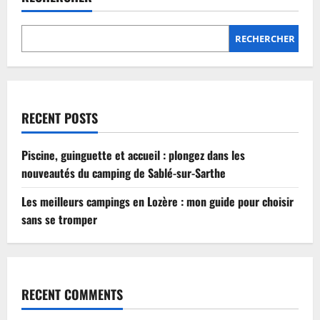
Lozère
:
mon
guide
RECHERCHER
pour
choisir
sans
se
tromper
RECENT POSTS
Piscine, guinguette et accueil : plongez dans les
nouveautés du camping de Sablé-sur-Sarthe
Les meilleurs campings en Lozère : mon guide pour choisir
sans se tromper
RECENT COMMENTS