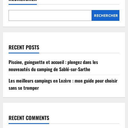
Lozère
:
mon
guide
RECHERCHER
pour
choisir
sans
se
tromper
RECENT POSTS
Piscine, guinguette et accueil : plongez dans les
nouveautés du camping de Sablé-sur-Sarthe
Les meilleurs campings en Lozère : mon guide pour choisir
sans se tromper
RECENT COMMENTS