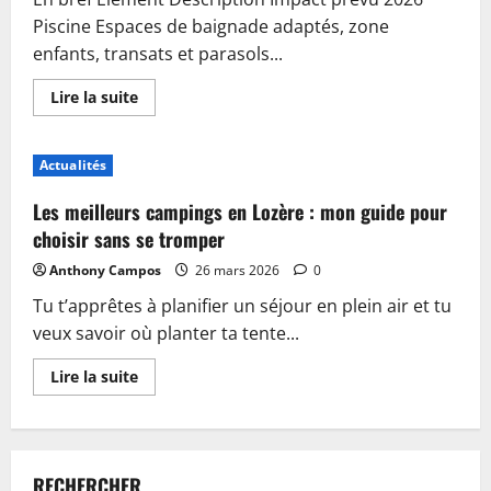
Piscine Espaces de baignade adaptés, zone
enfants, transats et parasols...
En
Lire la suite
savoir
plus
sur
Piscine,
Actualités
guinguette
et
accueil
Les meilleurs campings en Lozère : mon guide pour
:
plongez
choisir sans se tromper
dans
les
Anthony Campos
26 mars 2026
0
nouveautés
du
Tu t’apprêtes à planifier un séjour en plein air et tu
camping
de
veux savoir où planter ta tente...
Sablé-
sur-
Sarthe
En
Lire la suite
savoir
plus
sur
Les
meilleurs
campings
RECHERCHER
en