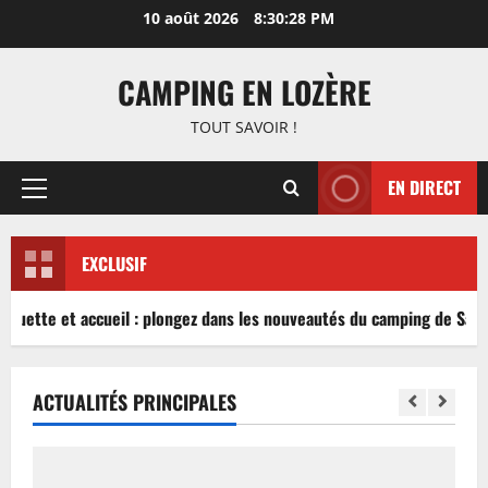
Aller
10 août 2026
8:30:28 PM
au
contenu
CAMPING EN LOZÈRE
TOUT SAVOIR !
EN DIRECT
Menu
principal
EXCLUSIF
nguette et accueil : plongez dans les nouveautés du camping de Sablé
ACTUALITÉS PRINCIPALES