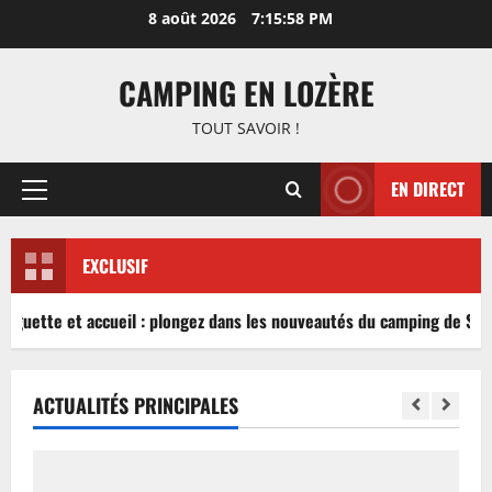
Aller
8 août 2026
7:15:58 PM
au
contenu
CAMPING EN LOZÈRE
TOUT SAVOIR !
EN DIRECT
Menu
principal
EXCLUSIF
inguette et accueil : plongez dans les nouveautés du camping de Sabl
ACTUALITÉS PRINCIPALES