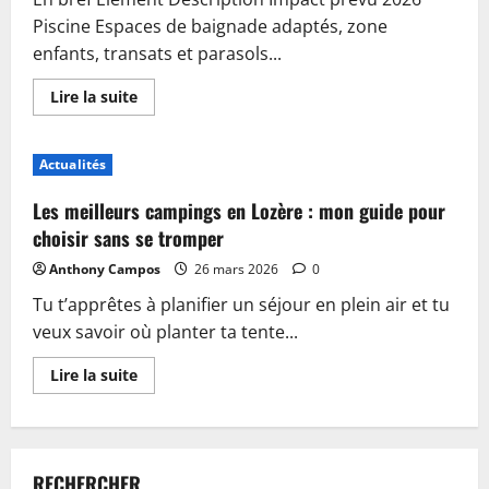
Piscine Espaces de baignade adaptés, zone
enfants, transats et parasols...
En
Lire la suite
savoir
plus
sur
Piscine,
Actualités
guinguette
et
accueil
Les meilleurs campings en Lozère : mon guide pour
:
plongez
choisir sans se tromper
dans
les
Anthony Campos
26 mars 2026
0
nouveautés
du
Tu t’apprêtes à planifier un séjour en plein air et tu
camping
de
veux savoir où planter ta tente...
Sablé-
sur-
Sarthe
En
Lire la suite
savoir
plus
sur
Les
meilleurs
campings
RECHERCHER
en