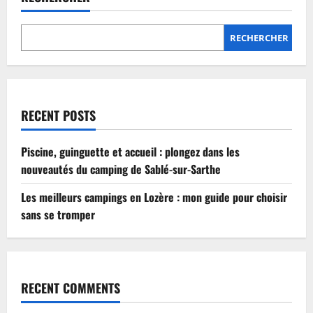
Lozère
:
mon
guide
RECHERCHER
pour
choisir
sans
se
tromper
RECENT POSTS
Piscine, guinguette et accueil : plongez dans les
nouveautés du camping de Sablé-sur-Sarthe
Les meilleurs campings en Lozère : mon guide pour choisir
sans se tromper
RECENT COMMENTS