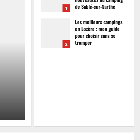
de Sablé-sur-Sarthe
1
7 avril 2026
0
Les meilleurs campings
en Lozère : mon guide
pour choisir sans se
tromper
2
26 mars 2026
0
Actualités
Les meilleurs campings
mon guide pour choisir
tromper
Anthony Campos
26 mars 2026
0