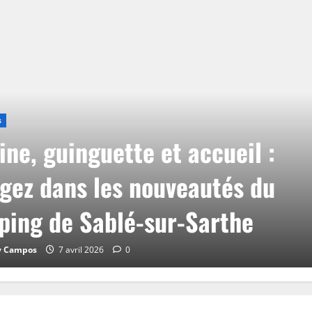
s
ine, guinguette et accueil :
gez dans les nouveautés du
ing de Sablé-sur-Sarthe
y Campos
7 avril 2026
0