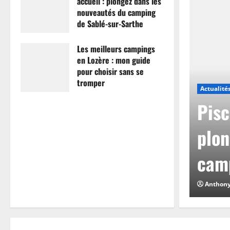
accueil : plongez dans les
nouveautés du camping
de Sablé-sur-Sarthe
7 avril 2026
0
Les meilleurs campings
en Lozère : mon guide
pour choisir sans se
tromper
Actualité
26 mars 2026
0
mpings en Lozère :
Pisc
hoisir sans se
plon
camp
0
Anthon