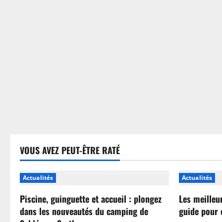
sans
se
tromper
VOUS AVEZ PEUT-ÊTRE RATÉ
Actualités
Actualités
Piscine, guinguette et accueil : plongez
Les meilleu
dans les nouveautés du camping de
guide pour 