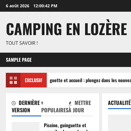
Aller
6 août 2026
12:00:43 PM
au
contenu
CAMPING EN LOZÈRE
TOUT SAVOIR !
SAMPLE PAGE
Piscine, guinguette et accueil : plongez dans les nouvea
EXCLUSIF
DERNIÈRE
METTRE
ACTUALITÉ
VERSION
POPULAIRES
À JOUR
Piscine, guinguette et