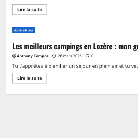
En
Lire la suite
savoir
plus
sur
Piscine,
Actualités
guinguette
et
accueil
Les meilleurs campings en Lozère : mon g
:
plongez
dans
Anthony Campos
26 mars 2026
0
les
nouveautés
du
Tu t’apprêtes à planifier un séjour en plein air et tu ve
camping
de
En
Lire la suite
Sablé-
savoir
sur-
plus
Sarthe
sur
Les
meilleurs
campings
en
Lozère
:
mon
guide
pour
choisir