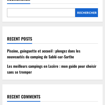
Lozère
:
mon
guide
RECHERCHER
pour
choisir
sans
se
tromper
RECENT POSTS
Piscine, guinguette et accueil : plongez dans les
nouveautés du camping de Sablé-sur-Sarthe
Les meilleurs campings en Lozère : mon guide pour choisir
sans se tromper
RECENT COMMENTS