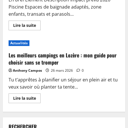
Piscine Espaces de baignade adaptés, zone
enfants, transats et parasols...
En
Lire la suite
savoir
plus
sur
Piscine,
Actualités
guinguette
et
accueil
Les meilleurs campings en Lozère : mon guide pour
:
plongez
choisir sans se tromper
dans
les
Anthony Campos
26 mars 2026
0
nouveautés
du
Tu t’apprêtes à planifier un séjour en plein air et tu
camping
de
veux savoir où planter ta tente...
Sablé-
sur-
Sarthe
En
Lire la suite
savoir
plus
sur
Les
meilleurs
campings
RECHERCHER
en