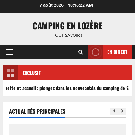
Aller
7 août 2026
10:16:22 AM
au
contenu
CAMPING EN LOZÈRE
TOUT SAVOIR !
EN DIRECT
Menu
principal
EXCLUSIF
nguette et accueil : plongez dans les nouveautés du camping de Sablé
ACTUALITÉS PRINCIPALES