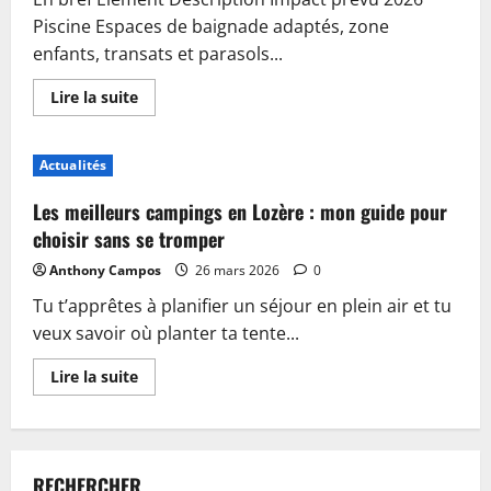
Piscine Espaces de baignade adaptés, zone
enfants, transats et parasols...
En
Lire la suite
savoir
plus
sur
Piscine,
Actualités
guinguette
et
accueil
Les meilleurs campings en Lozère : mon guide pour
:
plongez
choisir sans se tromper
dans
les
Anthony Campos
26 mars 2026
0
nouveautés
du
Tu t’apprêtes à planifier un séjour en plein air et tu
camping
de
veux savoir où planter ta tente...
Sablé-
sur-
Sarthe
En
Lire la suite
savoir
plus
sur
Les
meilleurs
campings
RECHERCHER
en