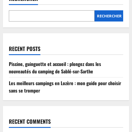
Lozère
:
mon
guide
RECHERCHER
pour
choisir
sans
se
tromper
RECENT POSTS
Piscine, guinguette et accueil : plongez dans les
nouveautés du camping de Sablé-sur-Sarthe
Les meilleurs campings en Lozère : mon guide pour choisir
sans se tromper
RECENT COMMENTS