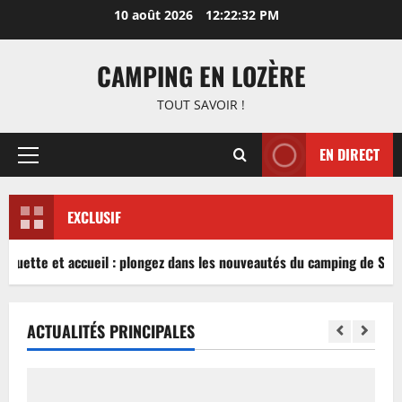
Aller
10 août 2026
12:22:32 PM
au
contenu
CAMPING EN LOZÈRE
TOUT SAVOIR !
EN DIRECT
Menu
principal
EXCLUSIF
nguette et accueil : plongez dans les nouveautés du camping de Sablé
ACTUALITÉS PRINCIPALES