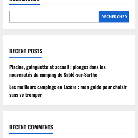
Lozère
:
mon
guide
RECHERCHER
pour
choisir
sans
se
tromper
RECENT POSTS
Piscine, guinguette et accueil : plongez dans les
nouveautés du camping de Sablé-sur-Sarthe
Les meilleurs campings en Lozère : mon guide pour choisir
sans se tromper
RECENT COMMENTS