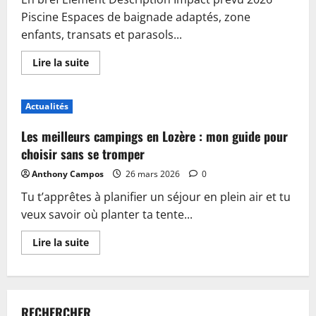
Piscine Espaces de baignade adaptés, zone
enfants, transats et parasols...
En
Lire la suite
savoir
plus
sur
Piscine,
Actualités
guinguette
et
accueil
Les meilleurs campings en Lozère : mon guide pour
:
plongez
choisir sans se tromper
dans
les
Anthony Campos
26 mars 2026
0
nouveautés
du
Tu t’apprêtes à planifier un séjour en plein air et tu
camping
de
veux savoir où planter ta tente...
Sablé-
sur-
Sarthe
En
Lire la suite
savoir
plus
sur
Les
meilleurs
campings
RECHERCHER
en