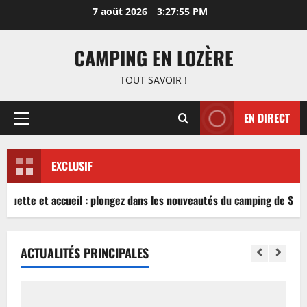
Aller
7 août 2026
3:27:55 PM
au
contenu
CAMPING EN LOZÈRE
TOUT SAVOIR !
EN DIRECT
Menu
principal
EXCLUSIF
nguette et accueil : plongez dans les nouveautés du camping de Sablé
ACTUALITÉS PRINCIPALES