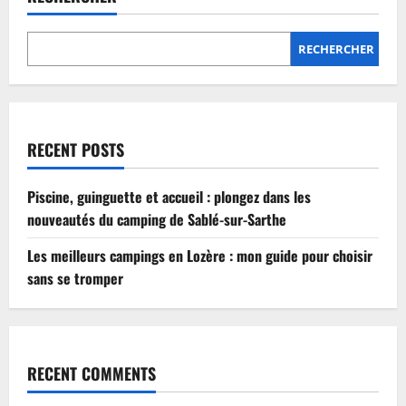
Lozère
:
mon
guide
RECHERCHER
pour
choisir
sans
se
tromper
RECENT POSTS
Piscine, guinguette et accueil : plongez dans les
nouveautés du camping de Sablé-sur-Sarthe
Les meilleurs campings en Lozère : mon guide pour choisir
sans se tromper
RECENT COMMENTS