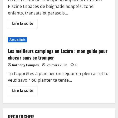
Piscine Espaces de baignade adaptés, zone
enfants, transats et parasols...
En
Lire la suite
savoir
plus
sur
Piscine,
Actualités
guinguette
et
accueil
Les meilleurs campings en Lozère : mon guide pour
:
plongez
choisir sans se tromper
dans
les
Anthony Campos
26 mars 2026
0
nouveautés
du
Tu t’apprêtes à planifier un séjour en plein air et tu
camping
de
veux savoir où planter ta tente...
Sablé-
sur-
Sarthe
En
Lire la suite
savoir
plus
sur
Les
meilleurs
campings
RECHERCHER
en