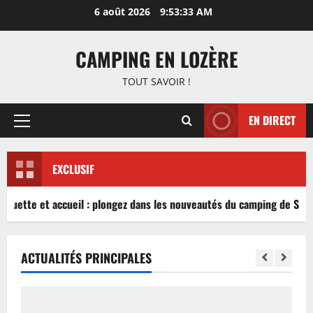
Aller
6 août 2026
9:53:34 AM
au
contenu
CAMPING EN LOZÈRE
TOUT SAVOIR !
EN DIRECT
Menu
principal
EXCLUSIF
nguette et accueil : plongez dans les nouveautés du camping de Sablé
ACTUALITÉS PRINCIPALES