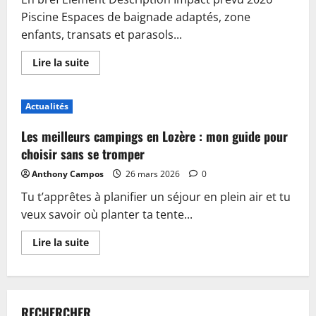
Piscine Espaces de baignade adaptés, zone
enfants, transats et parasols...
En
Lire la suite
savoir
plus
sur
Piscine,
Actualités
guinguette
et
accueil
Les meilleurs campings en Lozère : mon guide pour
:
plongez
choisir sans se tromper
dans
les
Anthony Campos
26 mars 2026
0
nouveautés
du
Tu t’apprêtes à planifier un séjour en plein air et tu
camping
de
veux savoir où planter ta tente...
Sablé-
sur-
Sarthe
En
Lire la suite
savoir
plus
sur
Les
meilleurs
campings
RECHERCHER
en