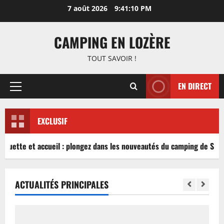
Aller
7 août 2026
9:41:10 PM
au
contenu
CAMPING EN LOZÈRE
TOUT SAVOIR !
EN DIRECT
Menu
principal
EXCLUSIF
nguette et accueil : plongez dans les nouveautés du camping de Sablé
ACTUALITÉS PRINCIPALES