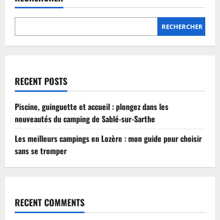
Lozère
:
mon
guide
RECHERCHER
pour
choisir
sans
se
tromper
RECENT POSTS
Piscine, guinguette et accueil : plongez dans les
nouveautés du camping de Sablé-sur-Sarthe
Les meilleurs campings en Lozère : mon guide pour choisir
sans se tromper
RECENT COMMENTS