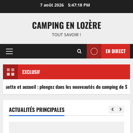
Aller
7 août 2026
5:47:19 PM
au
contenu
CAMPING EN LOZÈRE
TOUT SAVOIR !
EN DIRECT
Menu
principal
EXCLUSIF
nguette et accueil : plongez dans les nouveautés du camping de Sabl
ACTUALITÉS PRINCIPALES