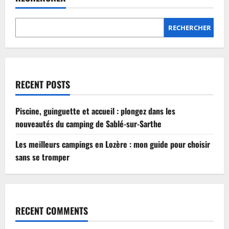
Lozère
:
mon
guide
RECHERCHER
pour
choisir
sans
se
tromper
RECENT POSTS
Piscine, guinguette et accueil : plongez dans les
nouveautés du camping de Sablé-sur-Sarthe
Les meilleurs campings en Lozère : mon guide pour choisir
sans se tromper
RECENT COMMENTS