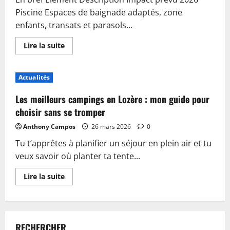
Piscine Espaces de baignade adaptés, zone
enfants, transats et parasols...
En
Lire la suite
savoir
plus
sur
Piscine,
Actualités
guinguette
et
accueil
Les meilleurs campings en Lozère : mon guide pour
:
plongez
choisir sans se tromper
dans
les
Anthony Campos
26 mars 2026
0
nouveautés
du
Tu t’apprêtes à planifier un séjour en plein air et tu
camping
de
veux savoir où planter ta tente...
Sablé-
sur-
Sarthe
En
Lire la suite
savoir
plus
sur
Les
meilleurs
campings
RECHERCHER
en