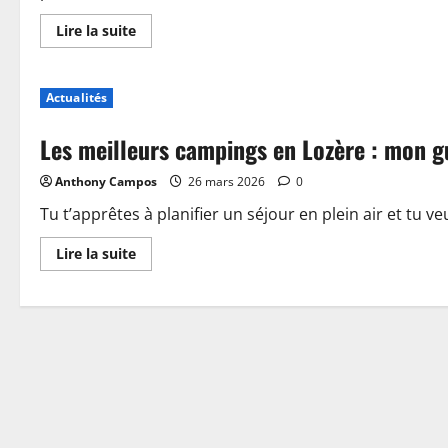
En
Lire la suite
savoir
plus
sur
Piscine,
Actualités
guinguette
et
accueil
Les meilleurs campings en Lozère : mon g
:
plongez
dans
Anthony Campos
26 mars 2026
0
les
nouveautés
du
Tu t’apprêtes à planifier un séjour en plein air et tu ve
camping
de
En
Lire la suite
Sablé-
savoir
sur-
plus
Sarthe
sur
Les
meilleurs
campings
en
Lozère
:
mon
guide
pour
choisir