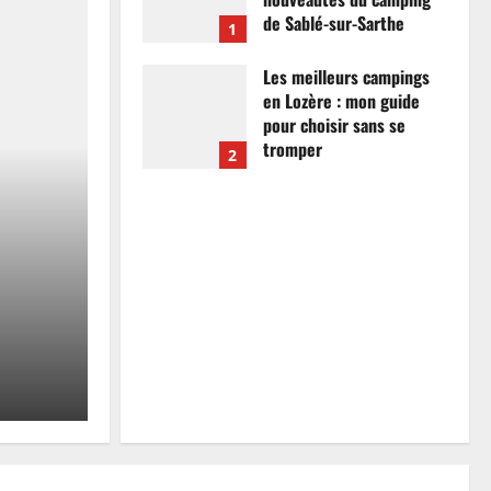
de Sablé-sur-Sarthe
1
7 avril 2026
0
Les meilleurs campings
en Lozère : mon guide
pour choisir sans se
tromper
2
26 mars 2026
0
Actualités
Les meilleurs campings
mon guide pour choisir
tromper
Anthony Campos
26 mars 2026
0