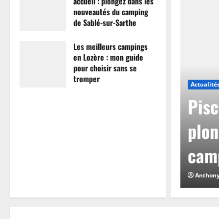
accueil : plongez dans les
nouveautés du camping
de Sablé-sur-Sarthe
7 avril 2026
0
Les meilleurs campings
en Lozère : mon guide
pour choisir sans se
tromper
Actualité
26 mars 2026
0
mpings en Lozère :
Pisc
hoisir sans se
plon
camp
0
Anthon