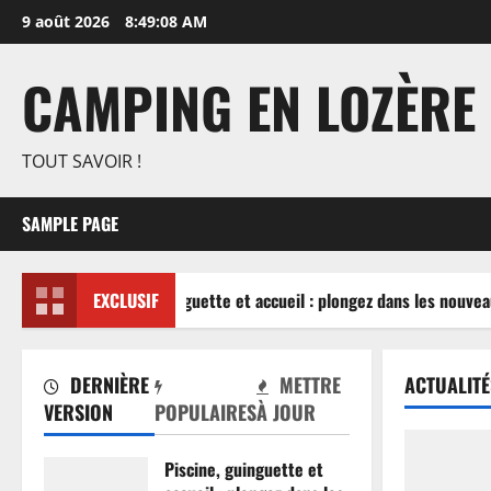
Aller
9 août 2026
8:49:08 AM
au
contenu
CAMPING EN LOZÈRE
TOUT SAVOIR !
SAMPLE PAGE
Piscine, guinguette et accueil : plongez dans les nouveau
EXCLUSIF
DERNIÈRE
METTRE
ACTUALITÉ
VERSION
POPULAIRES
À JOUR
Piscine, guinguette et