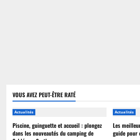
sans
se
tromper
VOUS AVEZ PEUT-ÊTRE RATÉ
Actualités
Actualités
Piscine, guinguette et accueil : plongez
Les meilleu
dans les nouveautés du camping de
guide pour 