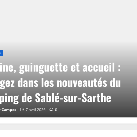
s
ine, guinguette et accueil :
gez dans les nouveautés du
ing de Sablé-sur-Sarthe
y Campos
7 avril 2026
0