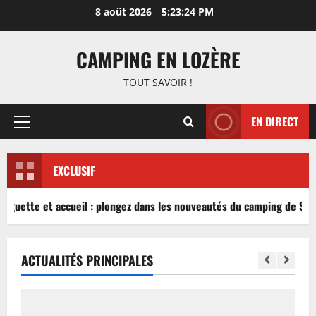
Aller
8 août 2026
5:23:24 PM
au
contenu
CAMPING EN LOZÈRE
TOUT SAVOIR !
EN DIRECT
Menu
principal
EXCLUSIF
inguette et accueil : plongez dans les nouveautés du camping de Sabl
ACTUALITÉS PRINCIPALES