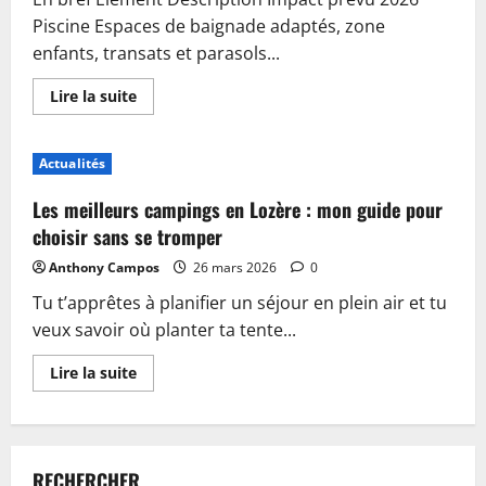
Piscine Espaces de baignade adaptés, zone
enfants, transats et parasols...
En
Lire la suite
savoir
plus
sur
Piscine,
Actualités
guinguette
et
accueil
Les meilleurs campings en Lozère : mon guide pour
:
plongez
choisir sans se tromper
dans
les
Anthony Campos
26 mars 2026
0
nouveautés
du
Tu t’apprêtes à planifier un séjour en plein air et tu
camping
de
veux savoir où planter ta tente...
Sablé-
sur-
Sarthe
En
Lire la suite
savoir
plus
sur
Les
meilleurs
campings
RECHERCHER
en