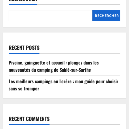
Lozère
:
mon
guide
RECHERCHER
pour
choisir
sans
se
tromper
RECENT POSTS
Piscine, guinguette et accueil : plongez dans les
nouveautés du camping de Sablé-sur-Sarthe
Les meilleurs campings en Lozère : mon guide pour choisir
sans se tromper
RECENT COMMENTS