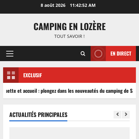
Aller
8 août 2026
11:42:53 AM
au
contenu
CAMPING EN LOZÈRE
TOUT SAVOIR !
EN DIRECT
Menu
principal
EXCLUSIF
nguette et accueil : plongez dans les nouveautés du camping de Sablé
ACTUALITÉS PRINCIPALES