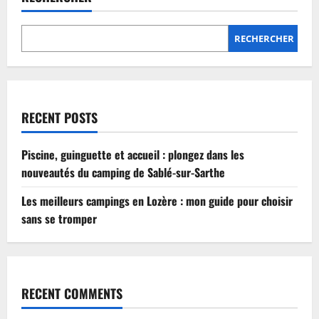
Lozère
:
mon
guide
RECHERCHER
pour
choisir
sans
se
tromper
RECENT POSTS
Piscine, guinguette et accueil : plongez dans les
nouveautés du camping de Sablé-sur-Sarthe
Les meilleurs campings en Lozère : mon guide pour choisir
sans se tromper
RECENT COMMENTS