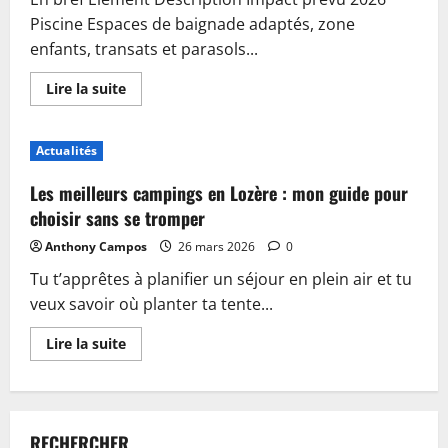
Piscine Espaces de baignade adaptés, zone
enfants, transats et parasols...
En
Lire la suite
savoir
plus
sur
Piscine,
Actualités
guinguette
et
accueil
Les meilleurs campings en Lozère : mon guide pour
:
plongez
choisir sans se tromper
dans
les
Anthony Campos
26 mars 2026
0
nouveautés
du
Tu t’apprêtes à planifier un séjour en plein air et tu
camping
de
veux savoir où planter ta tente...
Sablé-
sur-
Sarthe
En
Lire la suite
savoir
plus
sur
Les
meilleurs
campings
RECHERCHER
en