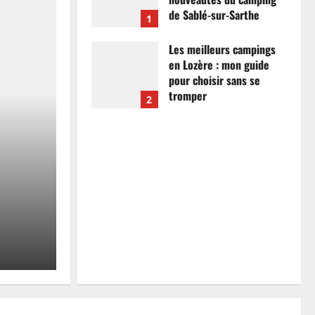
de Sablé-sur-Sarthe
1
7 avril 2026
0
Les meilleurs campings
en Lozère : mon guide
pour choisir sans se
tromper
2
26 mars 2026
0
Actualités
Les meilleurs campings
mon guide pour choisir
tromper
Anthony Campos
26 mars 2026
0