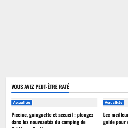
sans
se
tromper
VOUS AVEZ PEUT-ÊTRE RATÉ
Actualités
Actualités
Piscine, guinguette et accueil : plongez
Les meilleu
dans les nouveautés du camping de
guide pour 