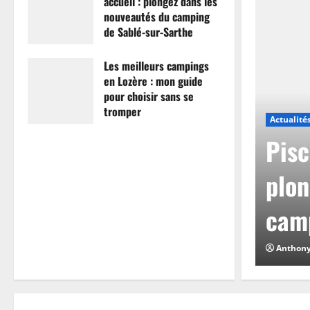
accueil : plongez dans les
nouveautés du camping
de Sablé-sur-Sarthe
7 avril 2026
0
Les meilleurs campings
en Lozère : mon guide
pour choisir sans se
tromper
Actualité
26 mars 2026
0
mpings en Lozère :
Pisc
hoisir sans se
plon
camp
0
Anthon