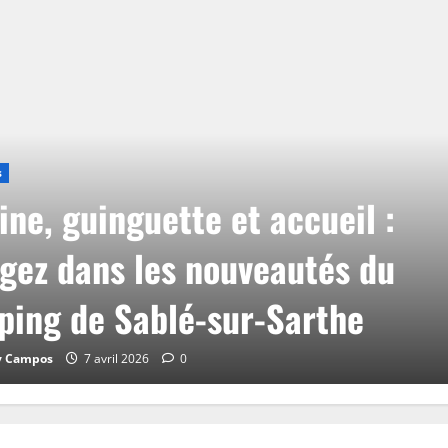
s
ine, guinguette et accueil :
gez dans les nouveautés du
ing de Sablé-sur-Sarthe
y Campos
7 avril 2026
0