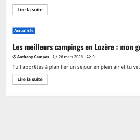
En
Lire la suite
savoir
plus
sur
Piscine,
Actualités
guinguette
et
accueil
Les meilleurs campings en Lozère : mon g
:
plongez
dans
Anthony Campos
26 mars 2026
0
les
nouveautés
du
Tu t’apprêtes à planifier un séjour en plein air et tu ve
camping
de
En
Lire la suite
Sablé-
savoir
sur-
plus
Sarthe
sur
Les
meilleurs
campings
en
Lozère
:
mon
guide
pour
choisir