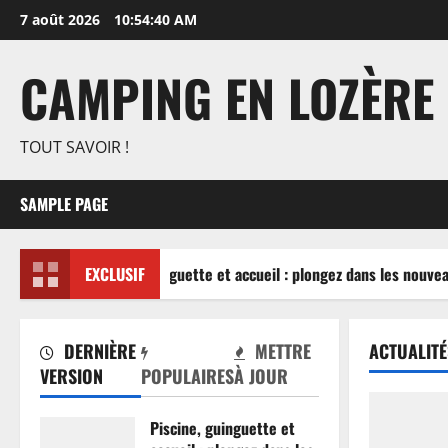
Aller
7 août 2026
10:54:40 AM
au
contenu
CAMPING EN LOZÈRE
TOUT SAVOIR !
SAMPLE PAGE
Piscine, guinguette et accueil : plongez dans les nouvea
EXCLUSIF
DERNIÈRE
METTRE
ACTUALITÉ
VERSION
POPULAIRES
À JOUR
Piscine, guinguette et