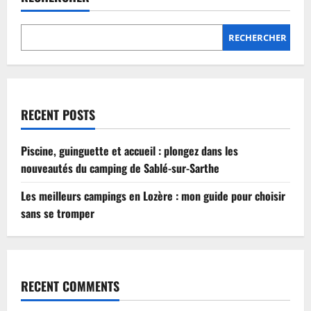
Lozère
:
mon
guide
RECHERCHER
pour
choisir
sans
se
tromper
RECENT POSTS
Piscine, guinguette et accueil : plongez dans les
nouveautés du camping de Sablé-sur-Sarthe
Les meilleurs campings en Lozère : mon guide pour choisir
sans se tromper
RECENT COMMENTS