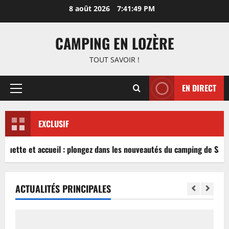
Aller
8 août 2026
7:41:49 PM
au
contenu
CAMPING EN LOZÈRE
TOUT SAVOIR !
EN DIRECT
Menu
principal
EXCLUSIF
nguette et accueil : plongez dans les nouveautés du camping de Sablé
ACTUALITÉS PRINCIPALES