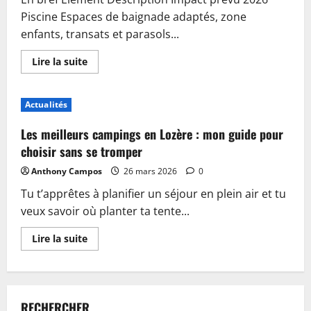
Piscine Espaces de baignade adaptés, zone
enfants, transats et parasols...
En
Lire la suite
savoir
plus
sur
Piscine,
Actualités
guinguette
et
accueil
Les meilleurs campings en Lozère : mon guide pour
:
plongez
choisir sans se tromper
dans
les
Anthony Campos
26 mars 2026
0
nouveautés
du
Tu t’apprêtes à planifier un séjour en plein air et tu
camping
de
veux savoir où planter ta tente...
Sablé-
sur-
Sarthe
En
Lire la suite
savoir
plus
sur
Les
meilleurs
campings
RECHERCHER
en