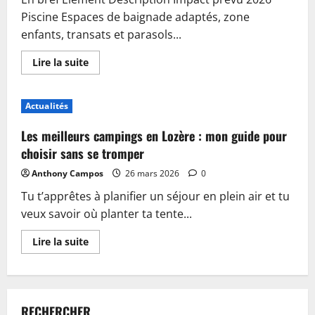
Piscine Espaces de baignade adaptés, zone
enfants, transats et parasols...
En
Lire la suite
savoir
plus
sur
Piscine,
Actualités
guinguette
et
accueil
Les meilleurs campings en Lozère : mon guide pour
:
plongez
choisir sans se tromper
dans
les
Anthony Campos
26 mars 2026
0
nouveautés
du
Tu t’apprêtes à planifier un séjour en plein air et tu
camping
de
veux savoir où planter ta tente...
Sablé-
sur-
Sarthe
En
Lire la suite
savoir
plus
sur
Les
meilleurs
campings
RECHERCHER
en