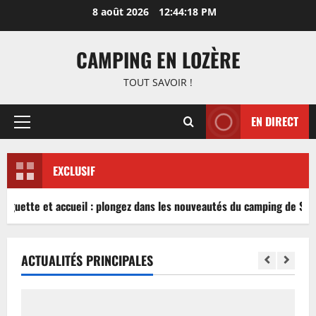
Aller
8 août 2026
12:44:18 PM
au
contenu
CAMPING EN LOZÈRE
TOUT SAVOIR !
EN DIRECT
Menu
principal
EXCLUSIF
inguette et accueil : plongez dans les nouveautés du camping de Sabl
ACTUALITÉS PRINCIPALES