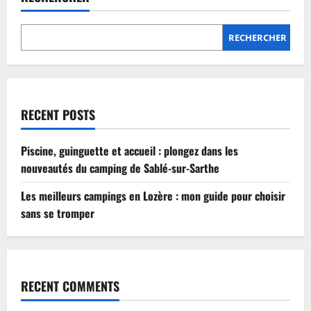
Lozère
:
mon
guide
RECHERCHER
pour
choisir
sans
se
tromper
RECENT POSTS
Piscine, guinguette et accueil : plongez dans les
nouveautés du camping de Sablé-sur-Sarthe
Les meilleurs campings en Lozère : mon guide pour choisir
sans se tromper
RECENT COMMENTS