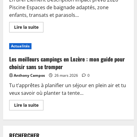
Piscine Espaces de baignade adaptés, zone
enfants, transats et parasols...
En
Lire la suite
savoir
plus
sur
Piscine,
Actualités
guinguette
et
accueil
Les meilleurs campings en Lozère : mon guide pour
:
plongez
choisir sans se tromper
dans
les
Anthony Campos
26 mars 2026
0
nouveautés
du
Tu t’apprêtes à planifier un séjour en plein air et tu
camping
de
veux savoir où planter ta tente...
Sablé-
sur-
Sarthe
En
Lire la suite
savoir
plus
sur
Les
meilleurs
campings
RECHERCHER
en