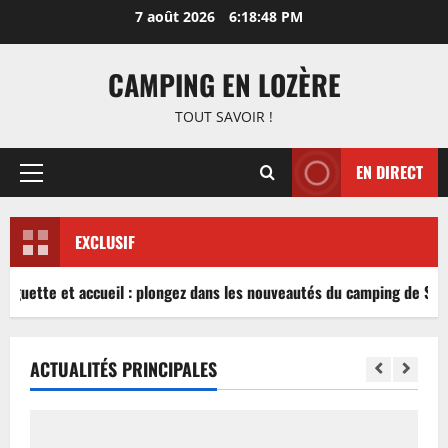
Aller
7 août 2026
6:18:48 PM
au
contenu
CAMPING EN LOZÈRE
TOUT SAVOIR !
EN DIRECT
Menu
principal
EXCLUSIF
inguette et accueil : plongez dans les nouveautés du camping de Sabl
ACTUALITÉS PRINCIPALES