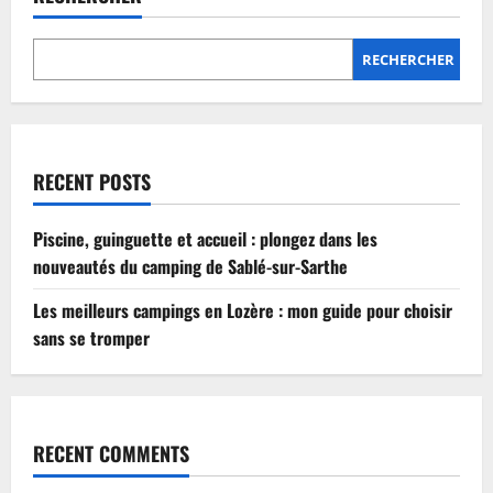
Lozère
:
mon
guide
RECHERCHER
pour
choisir
sans
se
tromper
RECENT POSTS
Piscine, guinguette et accueil : plongez dans les
nouveautés du camping de Sablé-sur-Sarthe
Les meilleurs campings en Lozère : mon guide pour choisir
sans se tromper
RECENT COMMENTS