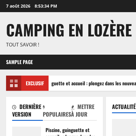
Aller
7 août 2026
8:53:34 PM
au
contenu
CAMPING EN LOZÈRE
TOUT SAVOIR !
SAMPLE PAGE
Piscine, guinguette et accueil : plongez dans les nouvea
EXCLUSIF
DERNIÈRE
METTRE
ACTUALITÉ
VERSION
POPULAIRES
À JOUR
Piscine, guinguette et