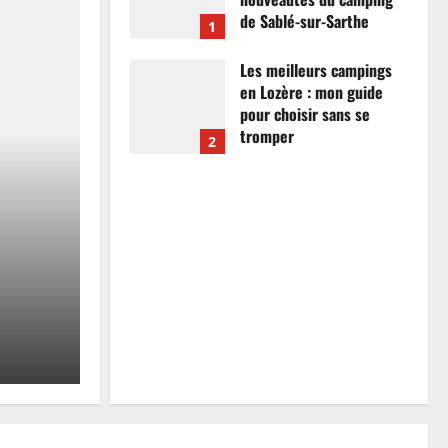
de Sablé-sur-Sarthe
1
7 avril 2026
0
Les meilleurs campings
en Lozère : mon guide
pour choisir sans se
tromper
2
26 mars 2026
0
Actualités
Les meilleurs campings
mon guide pour choisir
tromper
Anthony Campos
26 mars 2026
0