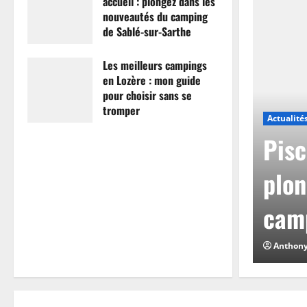
accueil : plongez dans les
nouveautés du camping
de Sablé-sur-Sarthe
7 avril 2026
0
Les meilleurs campings
en Lozère : mon guide
pour choisir sans se
tromper
Actualité
26 mars 2026
0
mpings en Lozère :
Pisc
hoisir sans se
plon
camp
0
Anthon