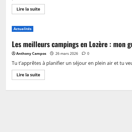
En
Lire la suite
savoir
plus
sur
Piscine,
Actualités
guinguette
et
accueil
Les meilleurs campings en Lozère : mon g
:
plongez
dans
Anthony Campos
26 mars 2026
0
les
nouveautés
du
Tu t’apprêtes à planifier un séjour en plein air et tu ve
camping
de
En
Lire la suite
Sablé-
savoir
sur-
plus
Sarthe
sur
Les
meilleurs
campings
en
Lozère
:
mon
guide
pour
choisir