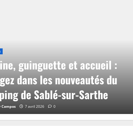
s
ine, guinguette et accueil :
gez dans les nouveautés du
ing de Sablé-sur-Sarthe
y Campos
7 avril 2026
0