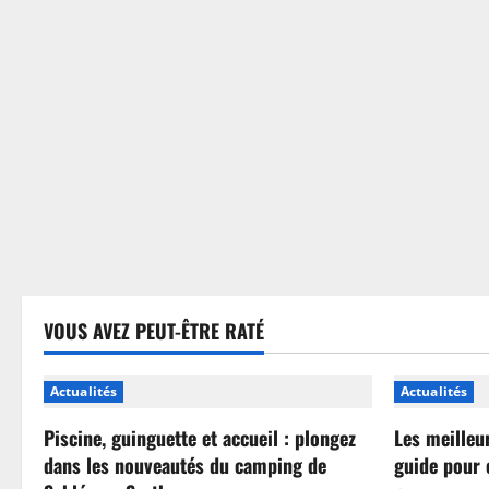
sans
se
tromper
VOUS AVEZ PEUT-ÊTRE RATÉ
Actualités
Actualités
Piscine, guinguette et accueil : plongez
Les meilleu
dans les nouveautés du camping de
guide pour 