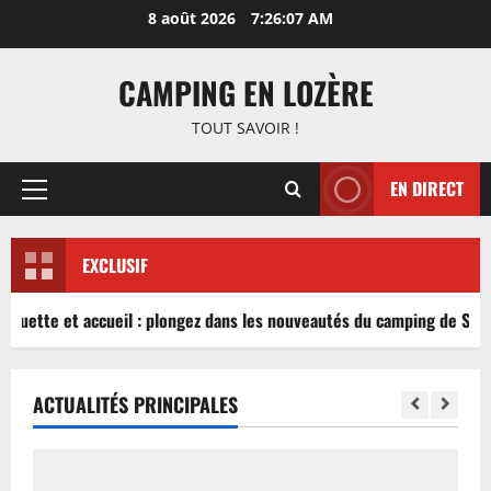
Aller
8 août 2026
7:26:07 AM
au
contenu
CAMPING EN LOZÈRE
TOUT SAVOIR !
EN DIRECT
Menu
principal
EXCLUSIF
nguette et accueil : plongez dans les nouveautés du camping de Sablé
ACTUALITÉS PRINCIPALES