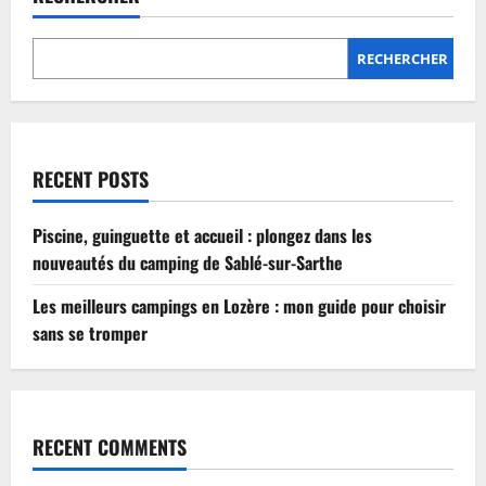
Lozère
:
mon
guide
RECHERCHER
pour
choisir
sans
se
tromper
RECENT POSTS
Piscine, guinguette et accueil : plongez dans les
nouveautés du camping de Sablé-sur-Sarthe
Les meilleurs campings en Lozère : mon guide pour choisir
sans se tromper
RECENT COMMENTS