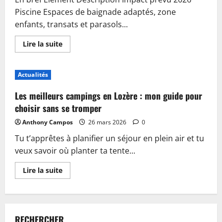
Piscine Espaces de baignade adaptés, zone
enfants, transats et parasols...
En
Lire la suite
savoir
plus
sur
Piscine,
Actualités
guinguette
et
accueil
Les meilleurs campings en Lozère : mon guide pour
:
plongez
choisir sans se tromper
dans
les
Anthony Campos
26 mars 2026
0
nouveautés
du
Tu t’apprêtes à planifier un séjour en plein air et tu
camping
de
veux savoir où planter ta tente...
Sablé-
sur-
Sarthe
En
Lire la suite
savoir
plus
sur
Les
meilleurs
campings
RECHERCHER
en