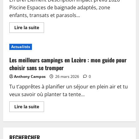
Piscine Espaces de baignade adaptés, zone
enfants, transats et parasols...
En
Lire la suite
savoir
plus
sur
Piscine,
Actualités
guinguette
et
accueil
Les meilleurs campings en Lozère : mon guide pour
:
plongez
choisir sans se tromper
dans
les
Anthony Campos
26 mars 2026
0
nouveautés
du
Tu t’apprêtes à planifier un séjour en plein air et tu
camping
de
veux savoir où planter ta tente...
Sablé-
sur-
Sarthe
En
Lire la suite
savoir
plus
sur
Les
meilleurs
campings
RECHERCHER
en