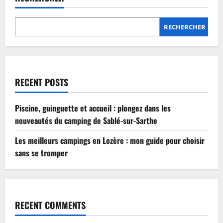
Lozère
:
mon
guide
RECHERCHER
pour
choisir
sans
se
tromper
RECENT POSTS
Piscine, guinguette et accueil : plongez dans les
nouveautés du camping de Sablé-sur-Sarthe
Les meilleurs campings en Lozère : mon guide pour choisir
sans se tromper
RECENT COMMENTS