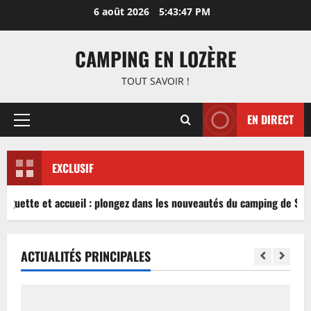
Aller
6 août 2026
5:43:47 PM
au
contenu
CAMPING EN LOZÈRE
TOUT SAVOIR !
EN DIRECT
Menu
principal
EXCLUSIF
nguette et accueil : plongez dans les nouveautés du camping de Sabl
ACTUALITÉS PRINCIPALES