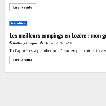
En
Lire la suite
savoir
plus
sur
Piscine,
Actualités
guinguette
et
accueil
Les meilleurs campings en Lozère : mon g
:
plongez
dans
Anthony Campos
26 mars 2026
0
les
nouveautés
du
Tu t’apprêtes à planifier un séjour en plein air et tu ve
camping
de
En
Lire la suite
Sablé-
savoir
sur-
plus
Sarthe
sur
Les
meilleurs
campings
en
Lozère
:
mon
guide
pour
choisir