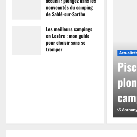
accueil : plongez dans les
nouveautés du camping
de Sablé-sur-Sarthe
7 avril 2026
0
Les meilleurs campings
en Lozère : mon guide
pour choisir sans se
tromper
Actualité
26 mars 2026
0
mpings en Lozère :
Pisc
hoisir sans se
plon
camp
0
Anthon