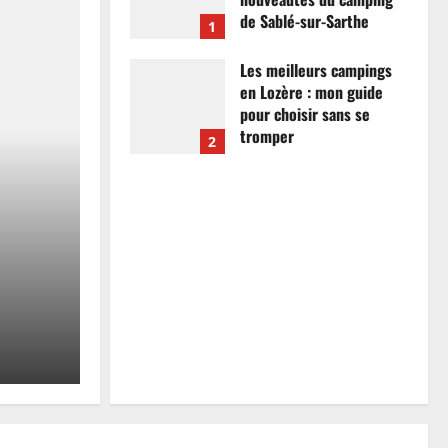
de Sablé-sur-Sarthe
1
7 avril 2026
0
Les meilleurs campings
en Lozère : mon guide
pour choisir sans se
tromper
2
26 mars 2026
0
Actualités
Les meilleurs campings
mon guide pour choisir
tromper
Anthony Campos
26 mars 2026
0