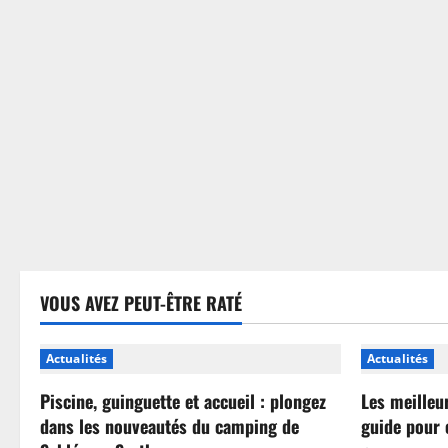
sans
se
tromper
VOUS AVEZ PEUT-ÊTRE RATÉ
Actualités
Actualités
Piscine, guinguette et accueil : plongez
Les meilleu
dans les nouveautés du camping de
guide pour 