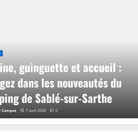
s
ine, guinguette et accueil :
gez dans les nouveautés du
ing de Sablé-sur-Sarthe
y Campos
7 avril 2026
0