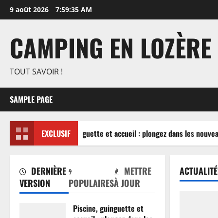
Aller
9 août 2026
7:59:35 AM
au
contenu
CAMPING EN LOZÈRE
TOUT SAVOIR !
SAMPLE PAGE
Piscine, guinguette et accueil : plongez dans les nouvea
EXCLUSIF
DERNIÈRE
METTRE
ACTUALITÉ
VERSION
POPULAIRES
À JOUR
Piscine, guinguette et