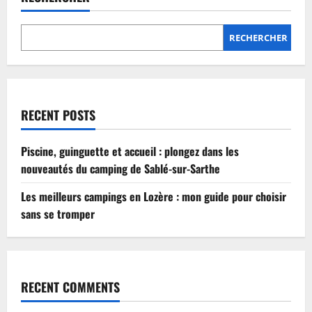
Lozère
:
mon
guide
RECHERCHER
pour
choisir
sans
se
tromper
RECENT POSTS
Piscine, guinguette et accueil : plongez dans les
nouveautés du camping de Sablé-sur-Sarthe
Les meilleurs campings en Lozère : mon guide pour choisir
sans se tromper
RECENT COMMENTS