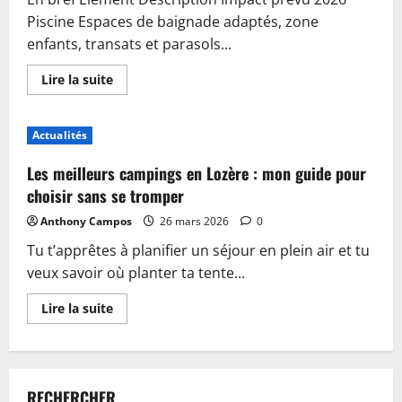
Piscine Espaces de baignade adaptés, zone
enfants, transats et parasols...
En
Lire la suite
savoir
plus
sur
Piscine,
Actualités
guinguette
et
accueil
Les meilleurs campings en Lozère : mon guide pour
:
plongez
choisir sans se tromper
dans
les
Anthony Campos
26 mars 2026
0
nouveautés
du
Tu t’apprêtes à planifier un séjour en plein air et tu
camping
de
veux savoir où planter ta tente...
Sablé-
sur-
Sarthe
En
Lire la suite
savoir
plus
sur
Les
meilleurs
campings
RECHERCHER
en