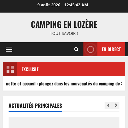
Aller
9 août 2026
12:45:43 AM
au
contenu
CAMPING EN LOZÈRE
TOUT SAVOIR !
EN DIRECT
Menu
principal
EXCLUSIF
inguette et accueil : plongez dans les nouveautés du camping de Sabl
ACTUALITÉS PRINCIPALES